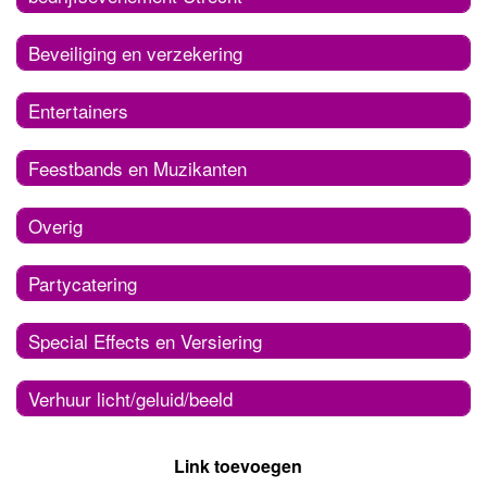
Beveiliging en verzekering
Entertainers
Feestbands en Muzikanten
Overig
Partycatering
Special Effects en Versiering
Verhuur licht/geluid/beeld
Link toevoegen